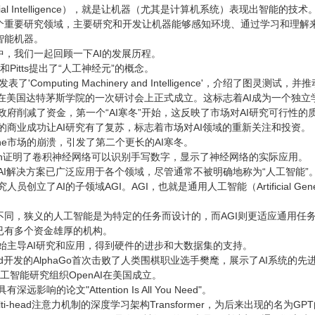
icial Intelligence），就是让机器（尤其是计算机系统）表现出智能的技术
个重要研究领域，主要研究和开发让机器能够感知环境、通过学习和理解
智能机器。
中，我们一起回顾一下AI的发展历程。
uch和Pitts提出了“人工神经元”的概念。
ing发表了'Computing Machinery and Intelligence'，介绍了图灵
领域在美国达特茅斯学院的一次研讨会上正式成立。这标志着AI成为一个独
国政府削减了资金，第一个“AI寒冬”开始，这反映了市场对AI研究可行性的
统的商业成功让AI研究有了复苏，标志着市场对AI领域的重新关注和投资。
achine市场的崩溃，引发了第二个更长的AI寒冬。
LeCun证明了卷积神经网络可以识别手写数字，显示了神经网络的实际应用。
，AI解决方案已广泛应用于各个领域，尽管通常不被明确地称为“人工智能”
人员创立了AI的子领域AGI。AGI，也就是通用人工智能（Artificial Gene
。
不同，狭义的人工智能是为特定的任务而设计的，而AGI则更适应通用任
领域已有多个资金雄厚的机构。
开始主导AI研究和应用，得到硬件的进步和大数据集的支持。
Mind开发的AlphaGo首次击败了人类围棋职业选手樊麾，展示了AI系统的先
，人工智能研究组织OpenAI在美国成立。
远影响的论文"Attention Is All You Need"。
ti-head注意力机制的深度学习架构Transformer，为后来出现的名为