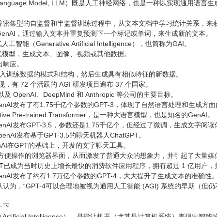
 Language Model, LLM）既是人工神经网络，也是一种以实现通
算密集型的自监督和半监督训练过程中，从文本文档中学习统计关系，来
enAI，通过输入文本并重复预测下一个标记或单词，来生成新的文本。
能（Generative Artificial Intelligence），也简称为GAI。
成式模型，生成文本、图像、视频或其他数据。
出响应。
习输入训练数据的模式和结构，然后生成具有相似特征的新数据。
，有 72 个活跃的 AGI 研发项目遍布 37 个国家。
及 OpenAI、DeepMind 和 Anthropic 等公司的主要目标。
OpenAI发布了有1.75千亿个参数的GPT-3，体现了自然语言处理和生成方
ive Pre-trained Transformer，是一种大语言模型，也是知名的GenAI。
OpenAI发布GPT-3.5，参数还是1.75千亿个，但经过了微调，生成文字
penAI发布基于GPT-3.5的聊天机器人ChatGPT。
penAI在GPT的基础上，开发的文字聊天工具。
用了方便操作的浏览器界面，从而激发了普通大众的想象力，并引起了大量
tGPT已成为当时历史上增长最快的消费软件应用程序，拥有超过 1 亿用户，并为
OpenAI发布了约有1.7万亿个参数的GPT-4，大大提升了生成文本的准确性
为，“GPT-4可以合理地被视为通用人工智能 (AGI) 系统的早期（但
一下
rtificial Intelligence），是指让机器（尤其是计算机系统）表现出智