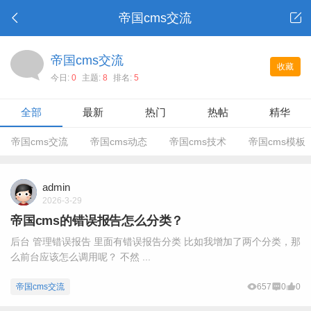
帝国cms交流
帝国cms交流
收藏
今日:
0
主题:
8
排名:
5
全部
最新
热门
热帖
精华
帝国cms交流
帝国cms动态
帝国cms技术
帝国cms模板
admin
2026-3-29
帝国cms的错误报告怎么分类？
后台 管理错误报告 里面有错误报告分类 比如我增加了两个分类，那
么前台应该怎么调用呢？ 不然 ...
帝国cms交流
657
0
0