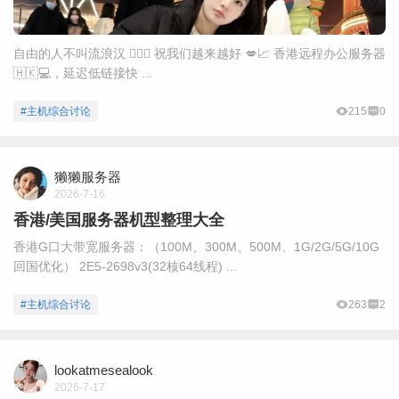
自由的人不叫流浪汉 🚶‍♂️✨ 祝我们越来越好 💋📈 香港远程办公服务器
🇭🇰💻，延迟低链接快 ...
#主机综合讨论
215
0
獭獭服务器
2026-7-16
香港/美国服务器机型整理大全
香港G口大带宽服务器：（100M、300M、500M、1G/2G/5G/10G
回国优化） 2E5-2698v3(32核64线程) ...
#主机综合讨论
263
2
lookatmesealook
2026-7-17