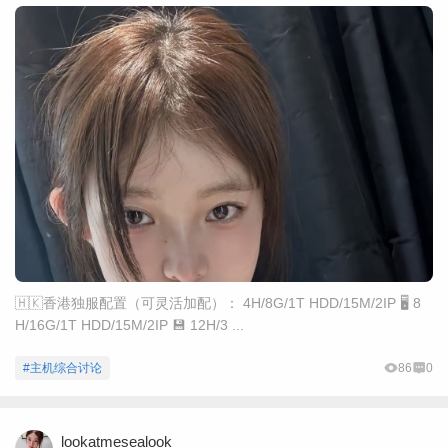
🇭🇰香港独服配置（可灵活加配）： 4H/8G/1T HDD/15M/2IP 🖥 8
H/16G/1T HDD/15M/2IP 💾 12H/3 ...
#主机综合讨论
86
0
lookatmesealook