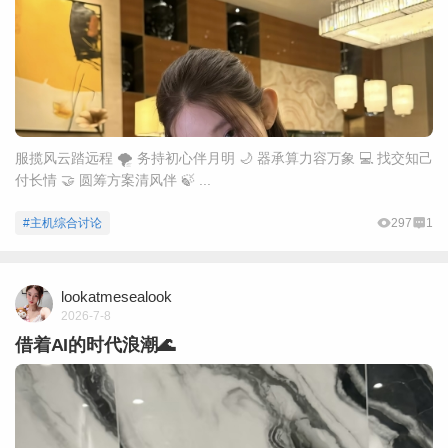
服揽风云踏远程 🌪 务持初心伴月明 🌙 器承算力容万象 💻 找交知己
付长情 🤝 圆筹方案清风伴 🍃 ...
#主机综合讨论
297
1
lookatmesealook
2026-7-8
借着AI的时代浪潮🌊