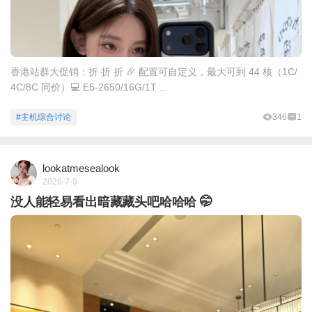
香港站群大促销：折 折 折 🎉 配置可自定义，最大可到 44 核（1C/
4C/8C 同价）💻 E5-2650/16G/1T ...
#主机综合讨论
346
1
lookatmesealook
2026-7-9
没人能轻易看出暗藏藏头吧哈哈哈 🤭