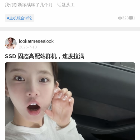
我们断断续续聊了几个月，话题从工 ...
#主机综合讨论
323
1
lookatmesealook
2026-7-13
SSD 固态高配站群机，速度拉满