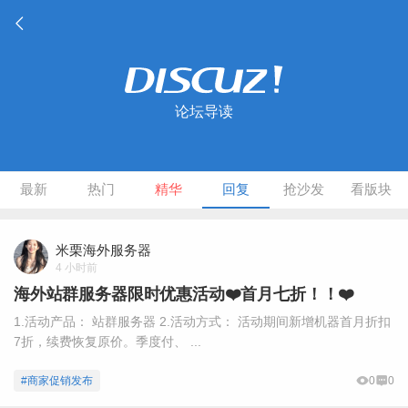
论坛导读
最新
热门
精华
回复
抢沙发
看版块
米栗海外服务器
4 小时前
海外站群服务器限时优惠活动❤️首月七折！！❤️
1.活动产品： 站群服务器 2.活动方式： 活动期间新增机器首月折扣
7折，续费恢复原价。季度付、 ...
#商家促销发布
0
0