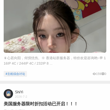
🎇心若向阳，何惧忧伤。🌞 香港站群服务器，特价欢迎咨询哟~💬 1
16IP 4C / 244IP 4C / 232IP 8 ...
#主机综合讨论
159
0
ShiYi
2026-7-2
美国服务器限时折扣活动已开启！！！