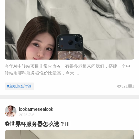
今年AI中转站项目非常火热🔥，有很多老板来问我们，搭建一个中
转站用哪种服务器性价比最高，今天 ...
#主机综合讨论
321
1
lookatmesealook
2026-7-6
⚽️世界杯服务器怎么选？👇🏻