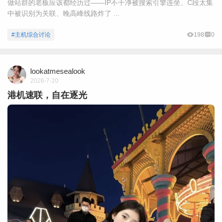
做站群的老板应该都经历过——IP不干净被搜索引擎连坐、C段太集
中被识别为关联、晚高峰线路炸了 ...
#主机综合讨论
198
0
lookatmesealook
2026-7-20
港机速联，自在逐光