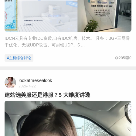
IDCN云具有专业IDC资质,自有IDC机房、技术。 具备：BGP三网骨
干优化、无视UDP攻击、可封锁UDP、5 ...
#主机综合讨论
205
0
lookatmesealook
2026-7-22
建站选美服还是港服？5 大维度讲透