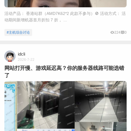
活动产品： 香港站群（AMD7K62*2 此款不参与）🚫 活动方式： 活
动期间新增机器首月折扣 7 折， ...
#主机综合讨论
224
0
idcli
2026-7-22
网站打开慢、游戏延迟高？你的服务器线路可能选错
了