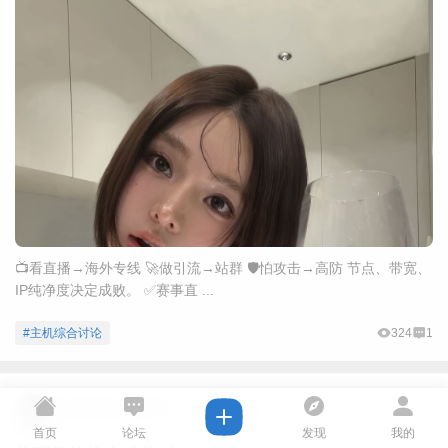
📺看直播→海外专线 🚀做引流→站群 🛡怕攻击→高防 节点、带宽、
IP纯净度决定成败。 ✅赛事直 ...
#主机综合讨论
324
1
lookatmesealook
2026-7-3
首页
论坛
发现
我的