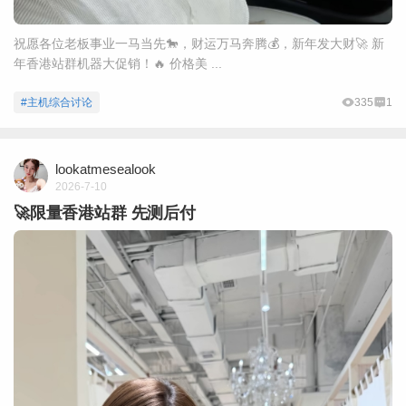
祝愿各位老板事业一马当先🐎，财运万马奔腾💰，新年发大财🚀 新
年香港站群机器大促销！🔥 价格美 ...
#主机综合讨论
335
1
lookatmesealook
2026-7-10
🚀限量香港站群 先测后付