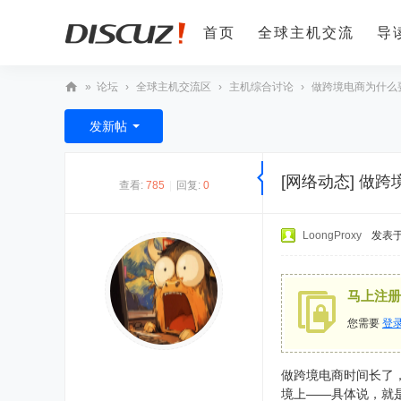
首页
全球主机交流
导
»
论坛
›
全球主机交流区
›
主机综合讨论
›
做跨境电商为什么要
全
发新帖
球
主
[网络动态]
做跨
查看:
785
|
回复:
0
机
论
LoongProxy
发表于 
坛
马上注册
您需要
登
做跨境电商时间长了
境上——具体说，就是