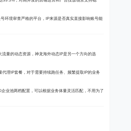
率高达99.5%，对高并发的店铺运营和广告投放场景支持稳
对账号环境审查严格的平台，IP来源是否真实直接影响账号能
大流量的动态资源，神龙海外动态IP是另一个方向的选
量代理IP套餐，对于需要持续跑任务、频繁提取IP的业务
准池和企业池两档配置，可以根据业务体量灵活匹配，不用为了