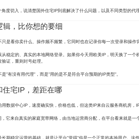
个角度切入，说清楚国外住宅IP到底解决了什么问题，以及不同类型的代
逻辑，比你想的要细
不只是看你卖什么、操作频不频繁，它同时也在记录你每一次登录和操作
该从稳定的、真实的本地网络登录。如果你今天用欧美IP，明天换了一个
发验证，重则封号处理。
是"有没有用代理"，而是"用的是不是符合平台预期的IP类型"。
和住宅IP，差距在哪
用数据中心IP，速度确实快，价格也低，但这类IP来自云服务商机房，
不同，它来自真实的家庭宽带网络，由当地运营商分配，在平台看来就是一
长期稳定运营的基础，就是让平台"觉得"你是一个正常的本地用户。这件