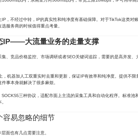
000ms以内，东南亚方向500ms以内，带宽上限10Mbps，IP可用
IP，不经过中转，IP的真实性和纯净度有基础保障。对于TikTok这类
在选服务商的时候值得重点考量。
态IP——大流量业务的走量支撑
采集、竞品价格监控、市场调研或者SEO关键词追踪，需要的是高并发、
万以上，机器加人工双重实时去重和更新，保证IP有效率和纯净度。提供不限
这件事本身就解决了很多麻烦。
PS、SOCKS5三种协议，适配市面上主流的采集工具和自动化程序。标
本。
个容易忽略的细节
作层面也有几点需要注意。