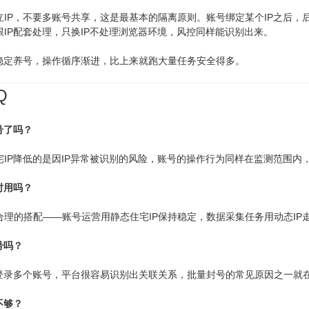
立IP，不要多账号共享，这是最基本的隔离原则。账号绑定某个IP之后
IP配套处理，只换IP不处理浏览器环境，风控同样能识别出来。
P稳定养号，操作循序渐进，比上来就跑大量任务安全得多。
Q
号了吗？
宅IP降低的是因IP异常被识别的风险，账号的操作行为同样在监测范围内
时用吗？
合理的搭配——账号运营用静态住宅IP保持稳定，数据采集任务用动态IP
号吗？
时登录多个账号，平台很容易识别出关联关系，批量封号的常见原因之一就
不够？